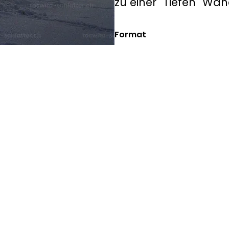
zu einer "Tiefen" Wa
Format
Doppelkarte A5, inkl. Couvert